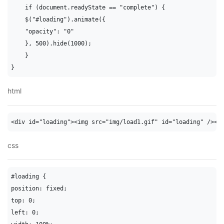
    if (document.readyState == "complete") {

    $("#loading").animate({

    "opacity": "0"

    }, 500).hide(1000);

    }

}
html
<div id="loading"><img src="img/load1.gif" id="loading" /></
css
#loading {

position: fixed;

top: 0;

left: 0;
