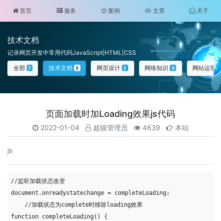
首页
服务
案例
文章
关于
技术文档
记录网页开发中常用代码JavaScript|HTML|CSS
全部
技术文档
网页设计
网络知识
网站运营
7
3
2
0
页面加载时加Loading效果js代码
2022-01-04
超级管理员
4639
本站
js
//监听加载状态改变

document.onreadystatechange = completeLoading;

    //加载状态为complete时移除loading效果

function completeLoading() {
