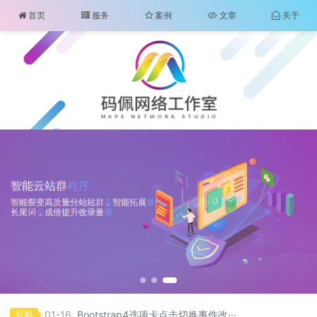
首页
服务
案例
文章
关于
智能云站群
全端建站
全能微信小程序
智能云站群
全端建站
智能裂变高质量分站站群，智能拓展
八大端口的智能建站，一套系统可
小程序商城、预约到店、多门店、点餐
智能裂变高质量分站站群，智能拓展
八大端口的智能建站，一套系统可
长尾词，成倍提升收录量
全网覆盖您的受众用户
外卖、会员分销、营销传播
长尾词，成倍提升收录量
全网覆盖您的受众用户
01-11
纯 CSS 文字单行多行省略网页中文字溢···
02-08
2022年传统行业加工厂的破局之路
01-16
Bootstrap4选项卡点击切换事件改···
近期