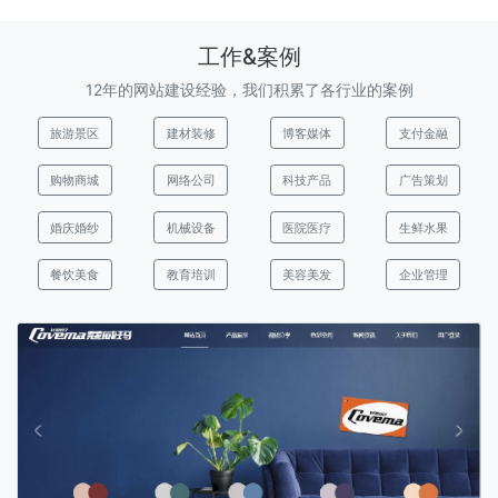
工作&案例
12年的网站建设经验，我们积累了各行业的案例
旅游景区
建材装修
博客媒体
支付金融
购物商城
网络公司
科技产品
广告策划
婚庆婚纱
机械设备
医院医疗
生鲜水果
餐饮美食
教育培训
美容美发
企业管理