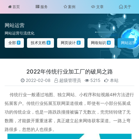
首页
服务
案例
文章
关于
网站运营
网站运营引流优化
全部
技术文档
网页设计
网络知识
网站运营
7
3
2
0
2022年传统行业加工厂的破局之路
2022-02-08
超级管理员
5215
本站
传统行业一般通过地图、独立网站、小程序和短视频4种方法进行
拓展客户。传统行业拓展互联网渠道很难，即使有一小部分拓展成
功的传统企业，也是一路跌跌撞撞被骗了无数次，兜兜转转绕了无
数圈，才能拨开重重迷雾，真正建立起来网络获客渠道。一路上弯
路很多，忽悠的人也很多。